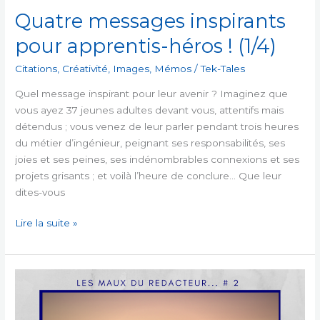
Quatre messages inspirants
pour apprentis-héros ! (1/4)
Citations
,
Créativité
,
Images
,
Mémos
/
Tek-Tales
Quel message inspirant pour leur avenir ? Imaginez que
vous ayez 37 jeunes adultes devant vous, attentifs mais
détendus ; vous venez de leur parler pendant trois heures
du métier d’ingénieur, peignant ses responsabilités, ses
joies et ses peines, ses indénombrables connexions et ses
projets grisants ; et voilà l’heure de conclure… Que leur
dites-vous
Quatre
Lire la suite »
messages
inspirants
pour
apprentis-
héros