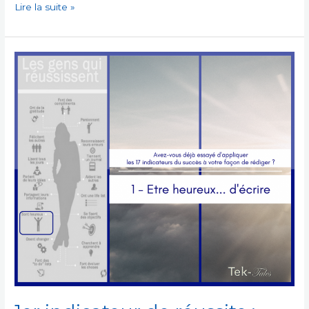
A
Lire la suite »
mort,
Routine
!
–
Les
maux
du
rédacteur
n°17