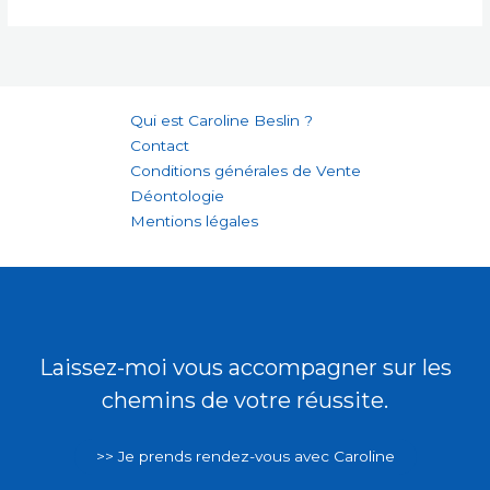
inspirant
–
Inspiration
n°1
Qui est Caroline Beslin ?
Contact
Conditions générales de Vente
Déontologie
Mentions légales
Laissez-moi vous accompagner sur les
chemins de votre réussite.
>> Je prends rendez-vous avec Caroline