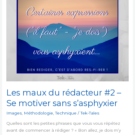
!
(1/4)
Les maux du rédacteur #2 –
Se motiver sans s’asphyxier
Images
,
Méthodologie
,
Technique
/
Tek-Tales
Quelles sont les petites phrases que vous vous répétez
avant de commencer à rédiger ? « Bon allez, je dois m’y