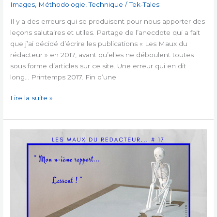
Images
,
Méthodologie
,
Technique
/
Tek-Tales
Il y a des erreurs qui se produisent pour nous apporter des
leçons salutaires et utiles. Partage de l’anecdote qui a fait
que j’ai décidé d’écrire les publications « Les Maux du
rédacteur » en 2017, avant qu’elles ne déboulent toutes
sous forme d’articles sur ce site. Une erreur qui en dit
long… Printemps 2017. Fin d’une
Les
Lire la suite »
maux
du
rédacteur
#1
–
Impatience