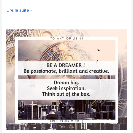
Quatre
Lire la suite »
messages
inspirants
pour
apprentis-
héros
(3/4)