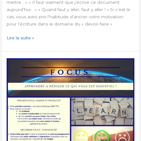
mettre… » « Il faut vraiment que j’écrive ce document
aujourd’hui… » « Quand faut y aller, faut y aller ! » Si c’est le
cas, vous avez pris l’habitude d’ancrer votre motivation
pour l’écriture dans le domaine du « devoir-faire »
Les
Lire la suite »
maux
du
rédacteur
#2
–
Se
motiver
sans
s’asphyxier