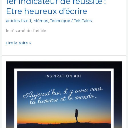
1er indicateur de réussite :
Etre heureux d’écrire
articles liste 1
,
Mémos
,
Technique
/
Tek-Tales
le résumé de l’article
1er
Lire la suite »
indicateur
de
réussite
:
Etre
heureux
d’écrire