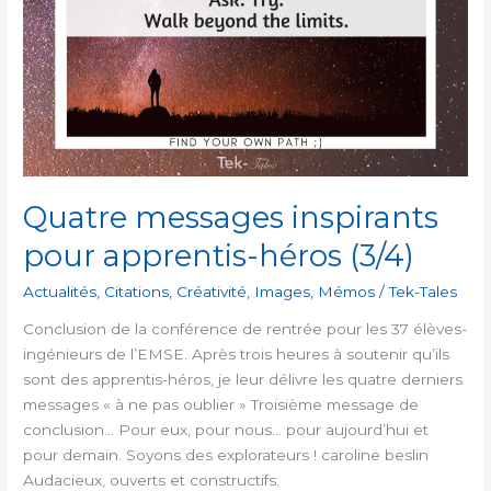
Quatre messages inspirants
pour apprentis-héros (3/4)
Actualités
,
Citations
,
Créativité
,
Images
,
Mémos
/
Tek-Tales
Conclusion de la conférence de rentrée pour les 37 élèves-
ingénieurs de l’EMSE. Après trois heures à soutenir qu’ils
sont des apprentis-héros, je leur délivre les quatre derniers
messages « à ne pas oublier » Troisième message de
conclusion… Pour eux, pour nous… pour aujourd’hui et
pour demain. Soyons des explorateurs ! caroline beslin
Audacieux, ouverts et constructifs.