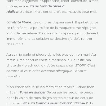
sont mes oxygènes ?
Apprendre, créer, construire, aimer,
goûter, écrire.
Tu as tant de rêves à
réaliser.
J’existe ! Mais cet endroit est mauvais pour moi.
La vérité libère.
Les ombres disparaissent. Esprit et corps
se réunifient. La poussière de la moquette me répugne
enfin. Je me relève d’un bond en inspirant profondément,
immensément. La solution se dessine : je dois rentrer
chez moi !
Au soir, je parle et pleure dans les bras de mon mari. Au
matin, il me conduit chez le médecin, qui qualifie ma
chute de « black out ».
« Votre corps a dit ‘STOP!’. C’est
comme si vous étiez devenue allergique… à votre
travail. »
Mon esprit accueille les mots et se rebelle. J’aime mon
métier !
Tu es en danger.
Je baisse les yeux, me perds
dans la vision de mes doigts serrés autour de ceux de
mon mari.
Et si tu t’aimais aussi fort qu’il t’aime ?
Un